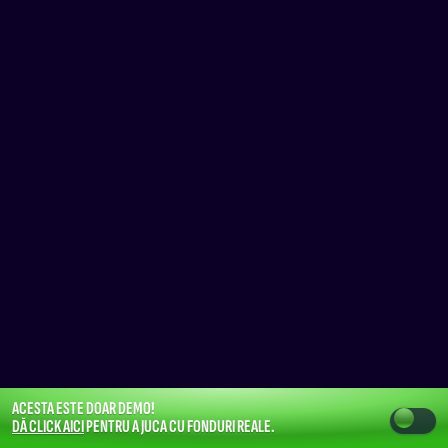
ACESTA ESTE DOAR DEMO!
DĂ CLICK AICI
PENTRU A JUCA CU FONDURI REALE.