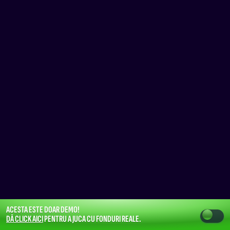
ACESTA ESTE DOAR DEMO!
DĂ CLICK AICI
PENTRU A JUCA CU FONDURI REALE.