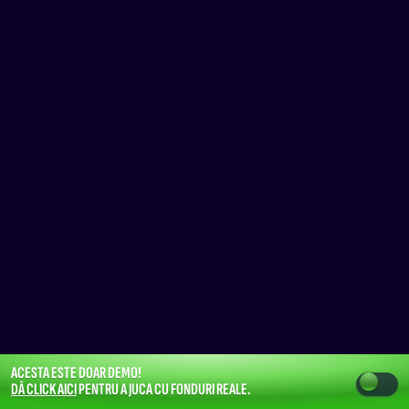
ACESTA ESTE DOAR DEMO!
DĂ CLICK AICI
PENTRU A JUCA CU FONDURI REALE.