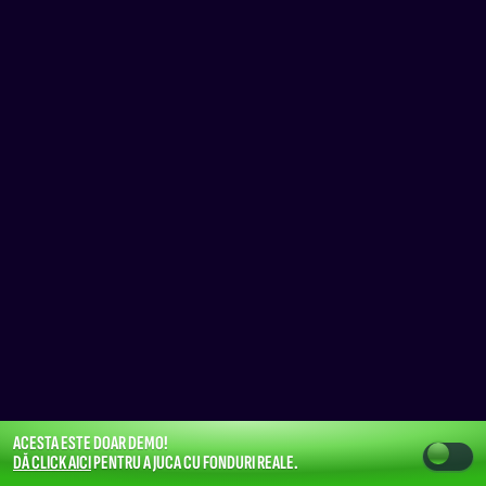
ACESTA ESTE DOAR DEMO!
DĂ CLICK AICI
PENTRU A JUCA CU FONDURI REALE.