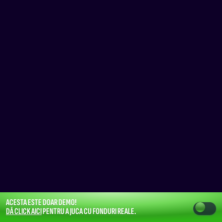
ACESTA ESTE DOAR DEMO!
DĂ CLICK AICI
PENTRU A JUCA CU FONDURI REALE.