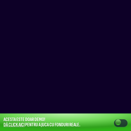
ACESTA ESTE DOAR DEMO!
DĂ CLICK AICI
PENTRU A JUCA CU FONDURI REALE.