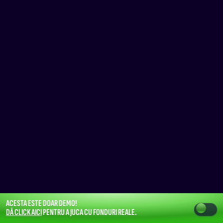
ACESTA ESTE DOAR DEMO!
DĂ CLICK AICI
PENTRU A JUCA CU FONDURI REALE.