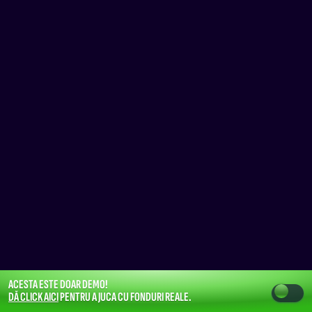
ACESTA ESTE DOAR DEMO!
DĂ CLICK AICI
PENTRU A JUCA CU FONDURI REALE.