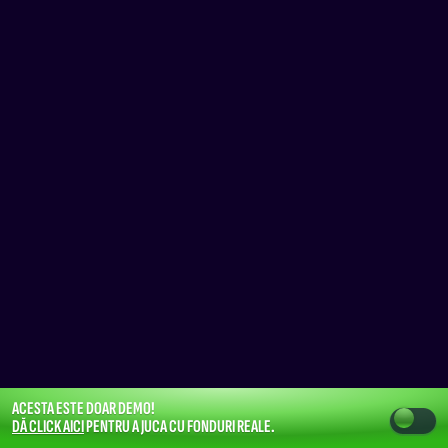
ACESTA ESTE DOAR DEMO!
DĂ CLICK AICI
PENTRU A JUCA CU FONDURI REALE.