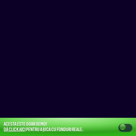
ACESTA ESTE DOAR DEMO!
DĂ CLICK AICI
PENTRU A JUCA CU FONDURI REALE.