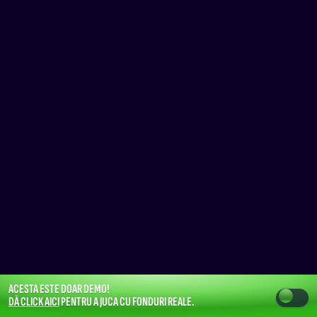
ACESTA ESTE DOAR DEMO!
DĂ CLICK AICI
PENTRU A JUCA CU FONDURI REALE.