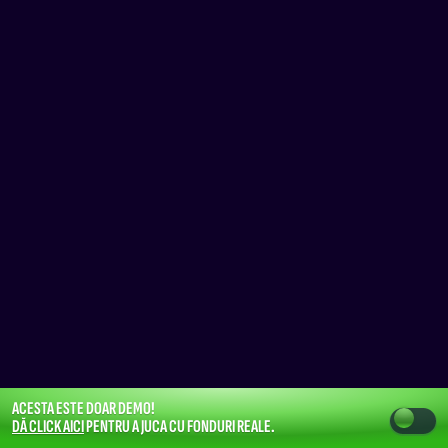
ACESTA ESTE DOAR DEMO!
DĂ CLICK AICI
PENTRU A JUCA CU FONDURI REALE.