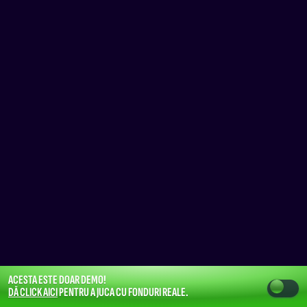
ACESTA ESTE DOAR DEMO!
DĂ CLICK AICI
PENTRU A JUCA CU FONDURI REALE.