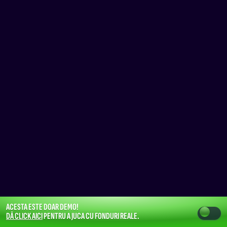
ACESTA ESTE DOAR DEMO!
DĂ CLICK AICI
PENTRU A JUCA CU FONDURI REALE.