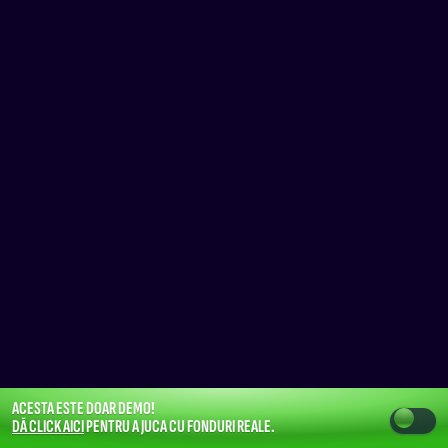
ACESTA ESTE DOAR DEMO!
DĂ CLICK AICI
PENTRU A JUCA CU FONDURI REALE.