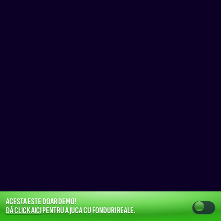
ACESTA ESTE DOAR DEMO!
DĂ CLICK AICI
PENTRU A JUCA CU FONDURI REALE.