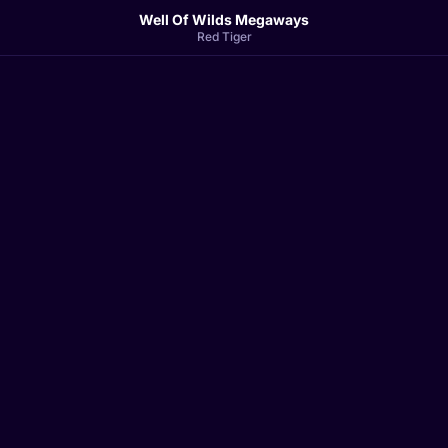
Well Of Wilds Megaways
Red Tiger