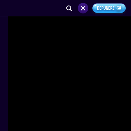
DEPUNERE