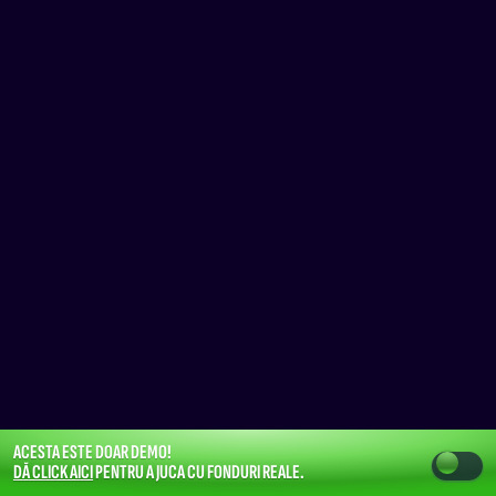
ACESTA ESTE DOAR DEMO!
DĂ CLICK AICI
PENTRU A JUCA CU FONDURI REALE.