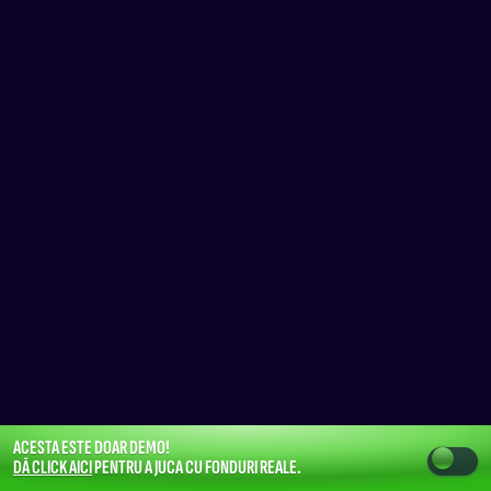
ACESTA ESTE DOAR DEMO!
DĂ CLICK AICI
PENTRU A JUCA CU FONDURI REALE.