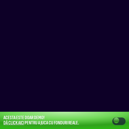
ACESTA ESTE DOAR DEMO!
DĂ CLICK AICI
PENTRU A JUCA CU FONDURI REALE.