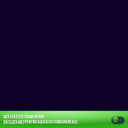
ACESTA ESTE DOAR DEMO!
DĂ CLICK AICI
PENTRU A JUCA CU FONDURI REALE.