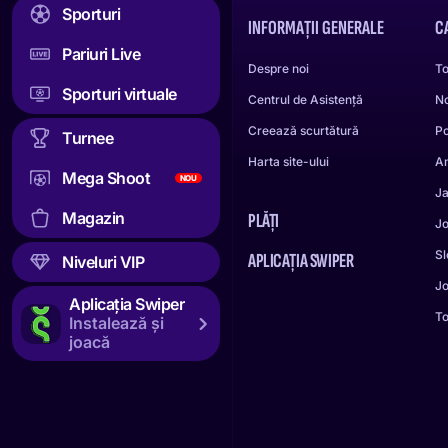
Sporturi
INFORMAȚII GENERALE
C
Pariuri Live
Despre noi
T
Sporturi virtuale
Centrul de Asistență
N
Creează scurtătură
Po
Turnee
Harta site-ului
A
Mega Shoot
NOU
Ja
Magazin
PLĂȚI
Jo
Sl
APLICAȚIA SWIPER
Niveluri VIP
Jo
Aplicația Swiper
To
Instalează și
joacă