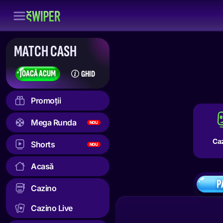
MATCH CASH
JOACĂ ACUM
GHID
Promoții
Mega Runda
NOU
Ca
Shorts
NOU
Acasă
P
Cazino
Cazino Live