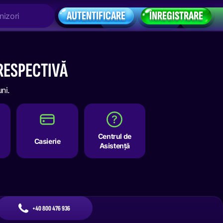
AUTENTIFICARE
ÎNREGISTRARE
nizori
 RESPECTIVĂ
ni.
Centrul de
Casierie
Asistență
+40 800 476 936