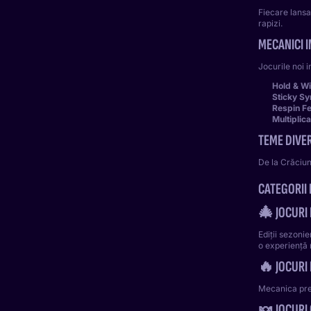
Fiecare lansa
rapizi.
MECANICI 
Jocurile noi 
Hold & Wi
Sticky S
Respin Fe
Multiplica
TEME DIVE
De la Crăciun 
CATEGORII 
🎄 JOCURI
Ediții sezoni
o experiență
🔥 JOCURI
Mecanica pre
🍬 JOCURI