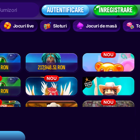
AUTENTIFICARE
ÎNREGISTRARE
Furnizori
Jocuri live
Sloturi
Jocuri de masă
To
NOU
uy Bonus
Book of Waka Waka
Sugar Rush Super Scatter
1 RON
217,948.51 RON
NOU
uy Bonus
Starlight Princess Super Scatter
Big Bass Splash 1000
1 RON
NOU
Hot Chicken Reels
Super Goals & Reels
NOU
NOU
40 Art of Gold Dice - Golden Coins Link
100 Bulky Dice - Golden Coins Link
1 RON
33,994.41 RON
33,994.41 RON