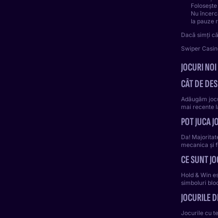
Folosește
Nu încerc
Ia pauze 
Dacă simți că
Swiper Casin
JOCURI NOI
CÂT DE DES
Adăugăm jocur
mai recente l
POT JUCA J
Da! Majoritate
mecanica și f
CE SUNT JO
Hold & Win es
simboluri blo
JOCURILE D
Jocurile cu te