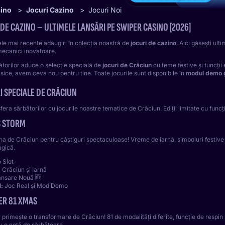
sino
>
Jocuri Cazino
>
Jocuri Noi
 DE CAZINO – ULTIMELE LANSĂRI PE SWIPER CASINO [2026]
e mai recente adăugiri în colecția noastră de
jocuri de cazino
. Aici găsești ult
mecanici inovatoare.
torilor aduce o selecție specială de
jocuri de Crăciun
cu teme festive și funcții
asice, avem ceva nou pentru tine. Toate jocurile sunt disponibile în
modul demo g
I SPECIALE DE CRĂCIUN
fera sărbătorilor cu jocurile noastre tematice de Crăciun. Ediții limitate cu funcț
S STORM
una de Crăciun pentru câștiguri spectaculoase! Vreme de iarnă, simboluri festive 
gică.
 Slot
:
Crăciun și Iarnă
nsare Nouă 🆕
l:
Joc Real și Mod Demo
ER 81 XMAS
 primește o transformare de Crăciun! 81 de modalități diferite, funcție de respin ș
cu o notă de sărbătoare.