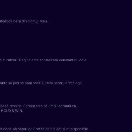
autoexcludere din Contul Meu.
ți furnizori. Pagina este actualizată constant cu cele
inte să joci pe bani reali. E ideal pentru a înțelege
ează respins. Scopul este să umpli ecranul cu
on HOLD & WIN.
rioada sărbătorilor. Profită de ele cât sunt disponibile