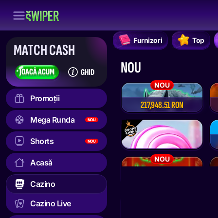
Furnizori
Top
MATCH CASH
NOU
JOACĂ ACUM
GHID
NOU
40 Vampire Beast
10
Promoții
217,948.51 RON
Mega Runda
NOU
Sweet Rush Bonanza
Shorts
NOU
NOU
Acasă
Dragon Tiger Fortunes
Su
Cazino
Sparta Legend
Sp
Cazino Live
217,948.51 RON