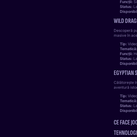
Funcții:
Si
Status:
La
Disponibi
WILD DRAG
Descoperă put
masive în ace
Tip:
Video
Tematică
Funcții:
Ho
Status:
La
Disponibi
EGYPTIAN 
Călătorește î
aventură isto
Tip:
Video
Tematică
Status:
La
Disponibi
CE FACE JO
TEHNOLOGI