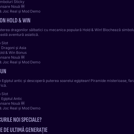
mboluri Sticky
nsare Nouă 🆕
l:
Joc Real și Mod Demo
ON HOLD & WIN
erea dragonilor sălbatici cu mecanica populară Hold & Win! Blochează simbolur
astă aventură asiatică.
 Slot
:
Dragoni și Asia
ld & Win Bonus
nsare Nouă 🆕
l:
Joc Real și Mod Demo
SUN
n Egiptul antic și descoperă puterea soarelui egiptean! Piramide misterioase, fa
rică.
 Slot
:
Egiptul Antic
nsare Nouă 🆕
l:
Joc Real și Mod Demo
CURILE NOI SPECIALE?
E DE ULTIMĂ GENERAȚIE