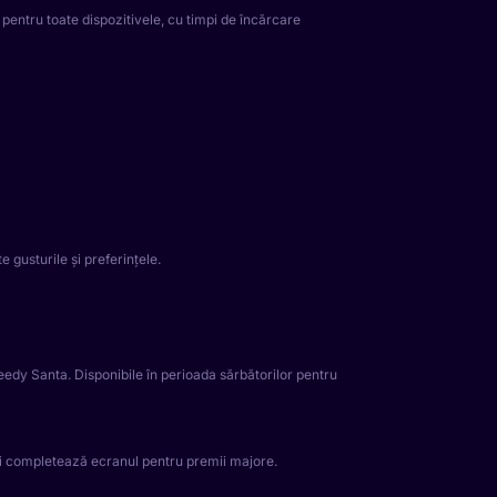
 pentru toate dispozitivele, cu timpi de încărcare
e gusturile și preferințele.
dy Santa. Disponibile în perioada sărbătorilor pentru
i completează ecranul pentru premii majore.