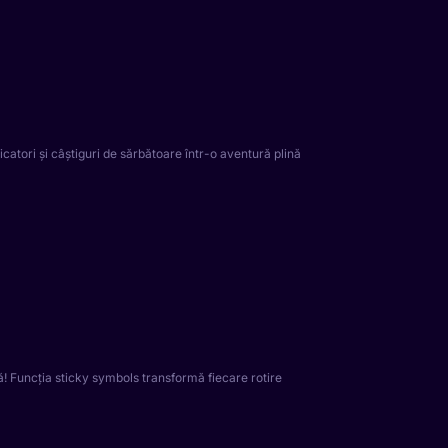
icatori și câștiguri de sărbătoare într-o aventură plină
ă! Funcția sticky symbols transformă fiecare rotire