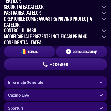
TERȚILOR
SECURITATEA DATELOR
PĂSTRAREA DATELOR
DREPTURILE DUMNEAVOASTRĂ PRIVIND PROTECȚIA
DATELOR
CONTROLUL LIMBII
MODIFICĂRI ALE PREZENTEI NOTIFICĂRI PRIVIND
CONFIDENȚIALITATEA
ROMÂNĂ
CENTRUL DE ASISTENȚĂ
+40 800 476 936
Informații Generale
Cazino Live
Sporturi