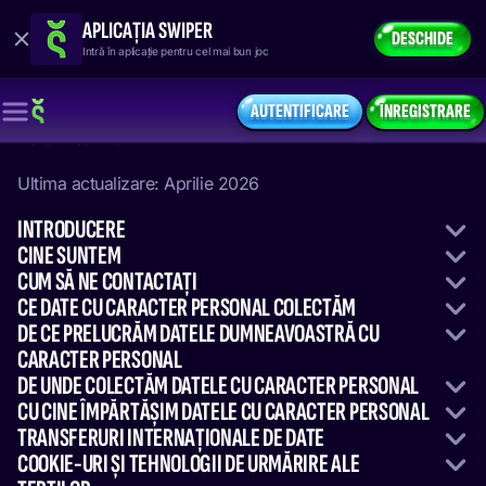
APLICAȚIA SWIPER
DESCHIDE
Intră în aplicație pentru cel mai bun joc
NOTIFICARE PRIVIND CONFIDENȚIALITATEA
AUTENTIFICARE
ÎNREGISTRARE
Versiunea 2.0
Ultima actualizare: Aprilie 2026
INTRODUCERE
CINE SUNTEM
CUM SĂ NE CONTACTAȚI
CE DATE CU CARACTER PERSONAL COLECTĂM
DE CE PRELUCRĂM DATELE DUMNEAVOASTRĂ CU
CARACTER PERSONAL
DE UNDE COLECTĂM DATELE CU CARACTER PERSONAL
CU CINE ÎMPĂRTĂȘIM DATELE CU CARACTER PERSONAL
TRANSFERURI INTERNAȚIONALE DE DATE
COOKIE-URI ȘI TEHNOLOGII DE URMĂRIRE ALE