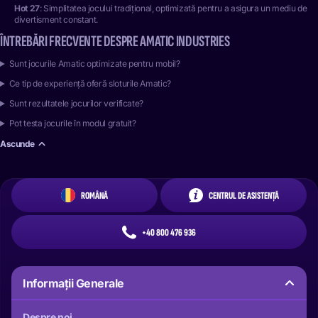
Hot 27
: Simplitatea jocului tradițional, optimizată pentru a asigura un mediu de
divertisment constant.
ÎNTREBĂRI FRECVENTE DESPRE AMATIC INDUSTRIES
Sunt jocurile Amatic optimizate pentru mobil?
Ce tip de experiență oferă sloturile Amatic?
Sunt rezultatele jocurilor verificate?
Pot testa jocurile în modul gratuit?
Ascunde
ROMÂNĂ
CENTRUL DE ASISTENȚĂ
+40 800 476 936
Informații Generale
Despre noi