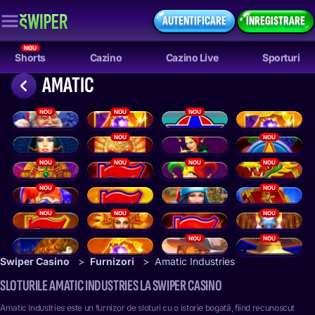
AUTENTIFICARE
ÎNREGISTRARE
Shorts
Cazino
Cazino Live
Sporturi
AMATIC
NOU
NOU
NOU
Santas Fruits
Book of Fruits Halloween
Fruit Star
Book of Fruits
NOU
NOU
Enchanted Cleopatra
Grand Casanova
Lucky Joker 20
Hot Fruits 10
NOU
NOU
NOU
NOU
Aztec Emerald
Hot Fruits 20 Cash Spins
Lucky Joker 10 Cash Spins
Grand Wild Dragon 20
NOU
NOU
Joker X
Hottest Fruits 20
Lovely Lady Xmas
Book Of Admiral
NOU
NOU
NOU
Blazing Bells 10
Sun Goddess
Hot Fruits 40
Wild Anubis
NOU
NOU
Casanova's Ladies
Book of Fruits 10
Bounty Bonanza
Book of Aztec Bonus Buy
Swiper Casino
>
Furnizori
>
Amatic Industries
SLOTURILE AMATIC INDUSTRIES LA SWIPER CASINO
Amatic Industries este un furnizor de sloturi cu o istorie bogată, fiind recunoscut