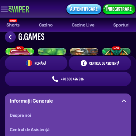
AUTENTIFICARE
ÎNREGISTRARE
Shorts
Cazino
Cazino Live
Sporturi
G.GAMES
NOU
NOU
J.U.I.C.E Trio Bonus
Clover Rainbow
The Good, The Bad, And The Ugly
Snake Trio Bonus
ROMÂNĂ
CENTRUL DE ASISTENȚĂ
+40 800 476 936
Informații Generale
Despre noi
Centrul de Asistență